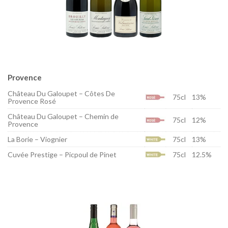
Provence
Château Du Galoupet – Côtes De
75cl
13%
Provence Rosé
Château Du Galoupet – Chemin de
75cl
12%
Provence
La Borie – Viognier
75cl
13%
Cuvée Prestige – Picpoul de Pinet
75cl
12.5%