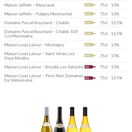
Maison Jaffelin – Meursault
75cl
13%
Maison Jaffelin – Puligny Montrachet
75cl
13%
Domaine Pascal Bouchard – Chablis
75cl
12.5%
Domaine Pascal Bouchard – Chablis 1ER
75cl
12.5%
Cru Montmains
Maison Louis Latour – Montagny
75cl
13%
Maison Louis Latour – Saint Véran, Les
75cl
13%
Deux Moulins
Maison Louis Latour – Brouilly, Les Saburins
75cl
13%
Maison Louis Latour – Pinot Noir, Domaines
75cl
13.5%
De Valmoissine