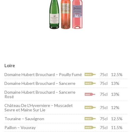
Loire
Domaine Hubert Brouchard – Pouilly Fumé
75cl
12.5%
Domaine Hubert Brouchard – Sancerre
75cl
13%
Domaine Hubert Brouchard – Sancerre
75cl
13%
Rosé
Château De L’Hyverniere – Muscadet
75cl
12%
Sevre et Maine Sur Lie
Touraine – Sauvignon
75cl
12.5%
Paillon – Vouvray
75cl
11.5%