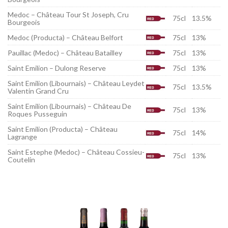
Medoc – Château Tour St Joseph, Cru
75cl
13.5%
Bourgeois
Medoc (Producta) – Château Belfort
75cl
13%
Pauillac (Medoc) – Château Batailley
75cl
13%
Saint Emilion – Dulong Reserve
75cl
13%
Saint Emilion (Libournais) – Château Leydet
75cl
13.5%
Valentin Grand Cru
Saint Emilion (Libournais) – Château De
75cl
13%
Roques Pusseguin
Saint Emilion (Producta) – Château
75cl
14%
Lagrange
Saint Estephe (Medoc) – Château Cossieu-
75cl
13%
Coutelin