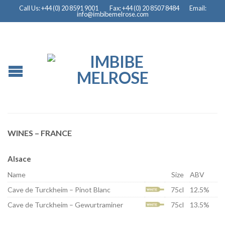
Call Us: +44 (0) 20 8591 9001
Fax: +44 (0) 20 8507 8484
Email:
info@imbibemelrose.com
WINES – FRANCE
Alsace
Name
Size
ABV
Cave de Turckheim – Pinot Blanc
75cl
12.5%
Cave de Turckheim – Gewurtraminer
75cl
13.5%