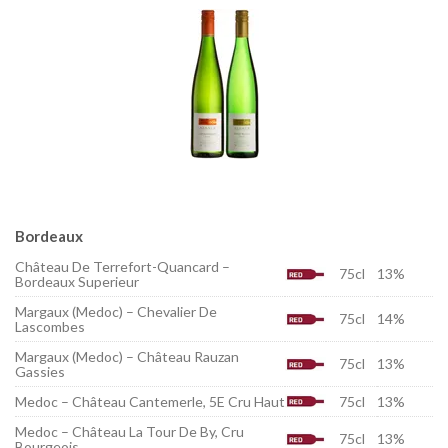
Bordeaux
Château De Terrefort-Quancard –
75cl
13%
Bordeaux Superieur
Margaux (Medoc) – Chevalier De
75cl
14%
Lascombes
Margaux (Medoc) – Château Rauzan
75cl
13%
Gassies
Medoc – Château Cantemerle, 5E Cru Haut
75cl
13%
Medoc – Château La Tour De By, Cru
75cl
13%
Bourgeois